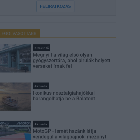
FELIRATKOZÁS
LEGOLVASOTTABB
Kitekintő
Megnyílt a világ első olyan
gyógyszertára, ahol pirulák helyett
verseket írnak fel
Aktuális
Ikonikus nosztalgiahajókkal
barangolhatja be a Balatont
Aktuális
MotoGP - Ismét hazánk látja
vendégül a világbajnoki mezőnyt