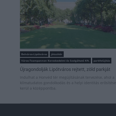
Belváros-Lipótváros
játszótér
Város-Teampannon Kereskedelmi és Szolgáltató Kft.
parkfelújítás
Újragondolják Lipótváros rejtett, zöld parkját
Indulhat a Honvéd tér megújításának tervezése, ahol a
klímatudatos gondolkodás és a helyi identitás erősítése
kerül a középpontba.