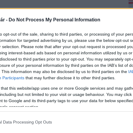
létre és jelentős fejlesztésbe kezdenek.
ár -
Do Not Process My Personal Information
 a kaposvári húsfeldolgozó Kometa 99 Zrt. -
en Kaposváron.
to opt-out of the sale, sharing to third parties, or processing of your per
formation for targeted advertising by us, please use the below opt-out s
 a jelentős fejlesztésre, amellyel több száz új
r selection. Please note that after your opt-out request is processed y
60 milliárd forint árbevételre és pozitív eredményre
eing interest-based ads based on personal information utilized by us or
disclosed to third parties prior to your opt-out. You may separately opt-
losure of your personal information by third parties on the IAB’s list of
ól biztosította a fejlesztést. Közölte: Kaposváron
. This information may also be disclosed by us to third parties on the
IA
Participants
that may further disclose it to other third parties.
 that this website/app uses one or more Google services and may gath
eivel, a nyitva lévő élelmiszeripari, 50
including but not limited to your visit or usage behaviour. You may click 
okon akár ötmilliárd forintot lehet elnyerni
 to Google and its third-party tags to use your data for below specifi
ogle consent section.
l Data Processing Opt Outs