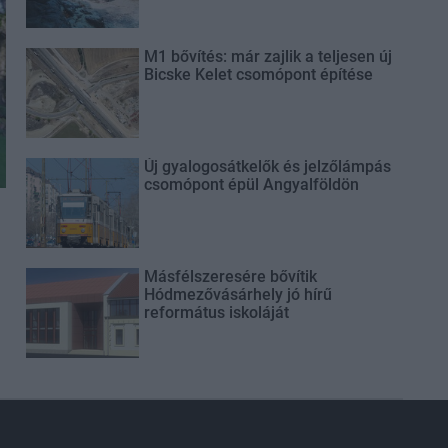
M1 bővítés: már zajlik a teljesen új
Bicske Kelet csomópont építése
Új gyalogosátkelők és jelzőlámpás
csomópont épül Angyalföldön
Másfélszeresére bővítik
Hódmezővásárhely jó hírű
református iskoláját