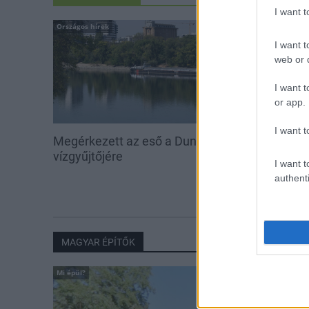
I want 
Országos hírek
Aktuális
I want t
web or d
I want t
or app.
I want t
Megérkezett az eső a Duna
Hőség és vízhi
vízgyűjtőjére
feltöltésével s
I want t
vadállományt
authenti
erdőkben
MAGYAR ÉPÍTŐK
Mi épül?