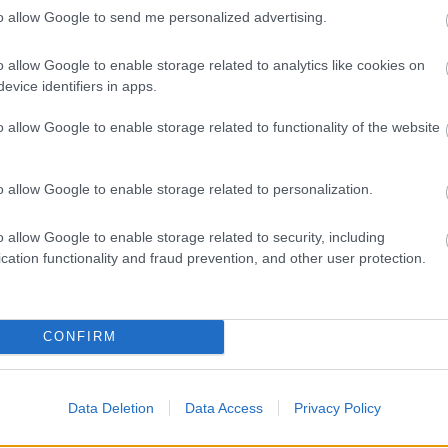
to allow Google to send me personalized advertising.
Helyi hírek
o allow Google to enable storage related to analytics like cookies on
evice identifiers in apps.
o allow Google to enable storage related to functionality of the website
o allow Google to enable storage related to personalization.
ány - itatók
Amire többmillióan vártunk:
egítik a
szombattól másodfokúra
o allow Google to enable storage related to security, including
 a somogyi
csökken a riasztás
cation functionality and fraud prevention, and other user protection.
CONFIRM
Történelmi táj, amelynek minden
Data Deletion
Data Access
Privacy Policy
köve mesél – megújul a tatai
Angolkert