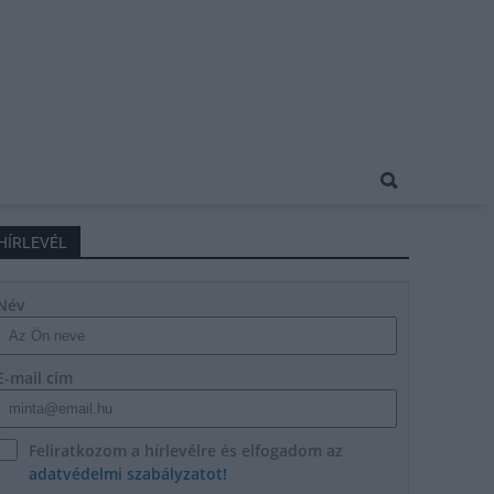
HÍRLEVÉL
Név
E-mail cím
Feliratkozom a hírlevélre és elfogadom az
adatvédelmi szabályzatot!