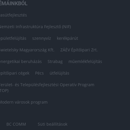
ÉMÁINKBÓL
vasútfejlesztés
Nemzeti Infrastruktúra Fejlesztő (NIF)
épületfelújítás
szennyvíz
kerékpárút
Swietelsky Magyarország Kft.
ZÁÉV Építőipari Zrt.
energetikai beruházás
Strabag
műemlékfelújítás
építőipari cégek
Pécs
útfelújítás
Terület- és Településfejlesztési Operatív Program
(TOP)
Modern városok program
BC COMM
Süti beállítások