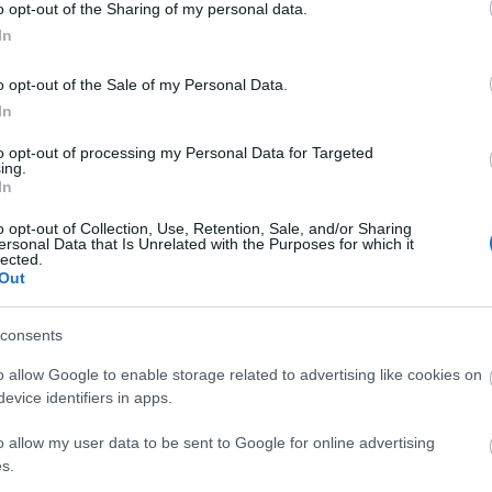
o opt-out of the Sharing of my personal data.
In
o opt-out of the Sale of my Personal Data.
 hogy Kaposvár céljainak elérését - a bérek
In
akik akar - a gépipar mellett az élelmiszergazdaságra
to opt-out of processing my Personal Data for Targeted
ing.
In
MTI-nek elmondta, az 1994-ben alapított, olasz
ére heti 50 ezer sertés feldolgozására tervezik
o opt-out of Collection, Use, Retention, Sale, and/or Sharing
ersonal Data that Is Unrelated with the Purposes for which it
rd forint.
lected.
Out
r
consents
o allow Google to enable storage related to advertising like cookies on
evice identifiers in apps.
o allow my user data to be sent to Google for online advertising
s.