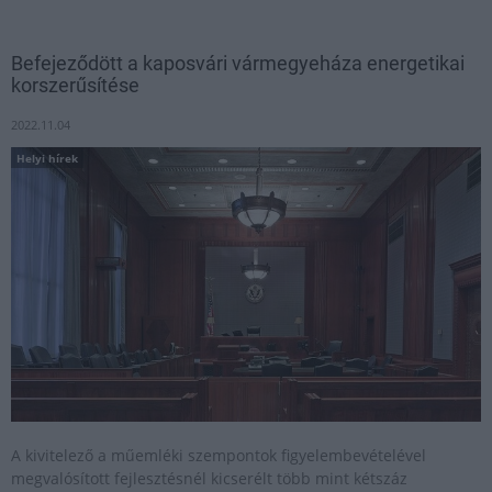
Befejeződött a kaposvári vármegyeháza energetikai
korszerűsítése
2022.11.04
Helyi hírek
A kivitelező a műemléki szempontok figyelembevételével
megvalósított fejlesztésnél kicserélt több mint kétszáz