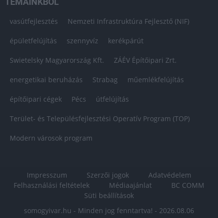
TÉMÁINKBÓL
vasútfejlesztés
Nemzeti Infrastruktúra Fejlesztő (NIF)
épületfelújítás
szennyvíz
kerékpárút
Swietelsky Magyarország Kft.
ZÁÉV Építőipari Zrt.
energetikai beruházás
Strabag
műemlékfelújítás
építőipari cégek
Pécs
útfelújítás
Terület- és Településfejlesztési Operatív Program (TOP)
Modern városok program
Impresszum
Szerzői jogok
Adatvédelem
Felhasználási feltételek
Médiaajánlat
BC COMM
Süti beállítások
somogyivar.hu - Minden jog fenntartva! - 2026.08.06