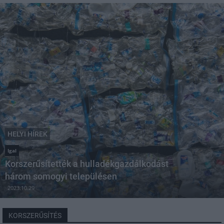
HELYI HÍREK
Igal
Korszerűsítették a hulladékgazdálkodást
három somogyi településen
2023.10.29
KORSZERŰSÍTÉS