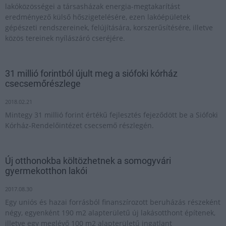
lakóközösségei a társasházak energia-megtakarítást
eredményező külső hőszigetelésére, ezen lakóépületek
gépészeti rendszereinek, felújítására, korszerűsítésére, illetve
közös tereinek nyílászáró cseréjére.
31 millió forintból újult meg a siófoki kórház
csecsemőrészlege
2018.02.21
Mintegy 31 millió forint értékű fejlesztés fejeződött be a Siófoki
Kórház-Rendelőintézet csecsemő részlegén.
Új otthonokba költözhetnek a somogyvári
gyermekotthon lakói
2017.08.30
Egy uniós és hazai forrásból finanszírozott beruházás részeként
négy, egyenként 190 m2 alapterületű új lakásotthont építenek,
illetve egy meglévő 100 m2 alapterületű ingatlant