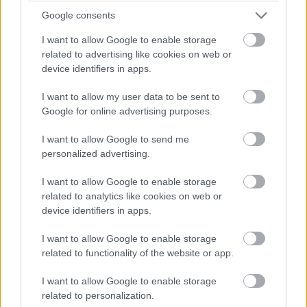
Google consents
A koronavírus-járvány miatt elhalasztják az új debreceni
nagyerdei strand május végére tervezett megnyitását, de több
I want to allow Google to enable storage
helyen a fenntartók azt remélik, hogy júniustól vagy legkésőbb
related to advertising like cookies on web or
júliustól - ha óvintézkedések mellett is - fogadhatnak majd
device identifiers in apps.
fürdőzőket. A Balatonnál várhatóan májusban sem indulhat el
a hajózási szezon.
I want to allow my user data to be sent to
Google for online advertising purposes.
I want to allow Google to send me
Több mint 2,7 milliárd forintból korszerűsítette öt
personalized advertising.
üzletét a SPAR
I want to allow Google to enable storage
2018.09.21
related to analytics like cookies on web or
Gazdaság
device identifiers in apps.
I want to allow Google to enable storage
related to functionality of the website or app.
I want to allow Google to enable storage
related to personalization.