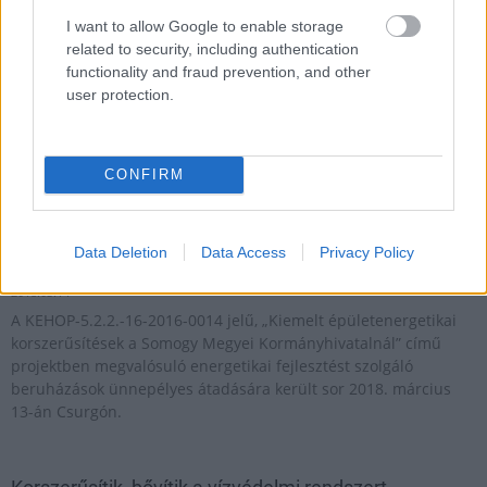
I want to allow Google to enable storage
related to security, including authentication
functionality and fraud prevention, and other
user protection.
Több mint 2,7 milliárd forintból öt üzletet - három budapesti,
egy kaposvári és egy veszprémi egységet - korszerűsített a SPAR
- közölte a társaság csütörtökön az MTI-vel.
CONFIRM
Korszerűsített hivatali épületet adtak át Csurgón
Data Deletion
Data Access
Privacy Policy
2018.03.14
A KEHOP-5.2.2.-16-2016-0014 jelű, „Kiemelt épületenergetikai
korszerűsítések a Somogy Megyei Kormányhivatalnál” című
projektben megvalósuló energetikai fejlesztést szolgáló
beruházások ünnepélyes átadására került sor 2018. március
13-án Csurgón.