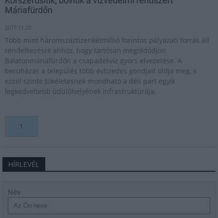
Korszerűsítik, bővítik a vízvédelmi rendszert
Máriafürdőn
2017.11.20
Több mint háromszáztizenkétmillió forintos pályázati forrás áll
rendelkezésre ahhoz, hogy tartósan megoldódjon
Balatonmáriafürdőn a csapadékvíz gyors elvezetése. A
beruházás a település több évtizedes gondjait oldja meg, s
ezzel szinte tökéletesnek mondható a déli part egyik
legkedveltebb üdülőhelyének infrastruktúrája.
1
HÍRLEVÉL
Név