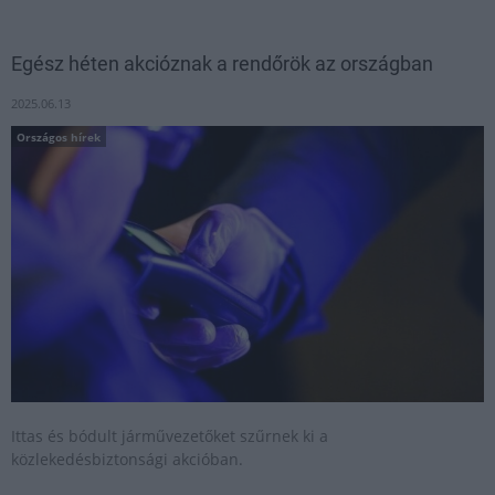
Egész héten akcióznak a rendőrök az országban
2025.06.13
Országos hírek
Ittas és bódult járművezetőket szűrnek ki a
közlekedésbiztonsági akcióban.