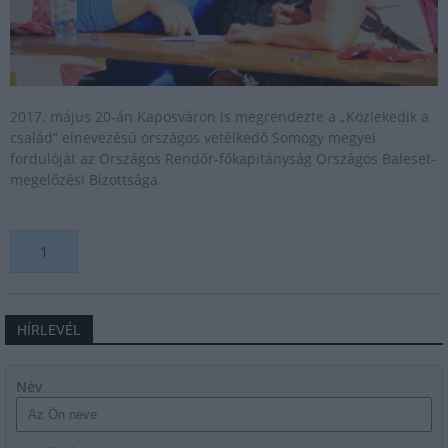
2017. május 20-án Kaposváron is megrendezte a „Közlekedik a
család” elnevezésű országos vetélkedő Somogy megyei
fordulóját az Országos Rendőr-főkapitányság Országos Baleset-
megelőzési Bizottsága.
1
HÍRLEVÉL
Név