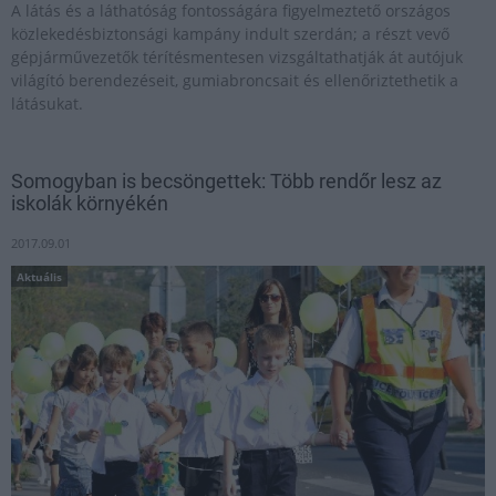
A látás és a láthatóság fontosságára figyelmeztető országos
közlekedésbiztonsági kampány indult szerdán; a részt vevő
gépjárművezetők térítésmentesen vizsgáltathatják át autójuk
világító berendezéseit, gumiabroncsait és ellenőriztethetik a
látásukat.
Somogyban is becsöngettek: Több rendőr lesz az
iskolák környékén
2017.09.01
Aktuális