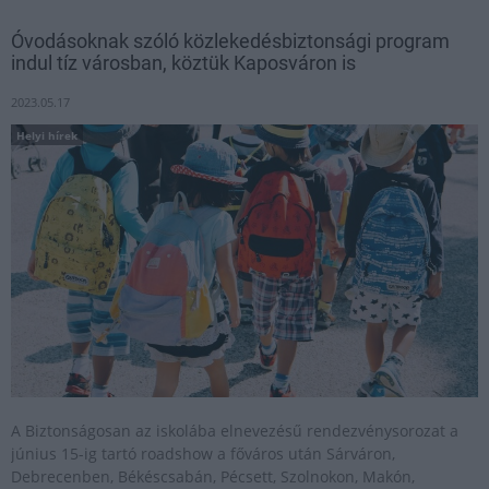
Óvodásoknak szóló közlekedésbiztonsági program
indul tíz városban, köztük Kaposváron is
2023.05.17
Helyi hírek
A Biztonságosan az iskolába elnevezésű rendezvénysorozat a
június 15-ig tartó roadshow a főváros után Sárváron,
Debrecenben, Békéscsabán, Pécsett, Szolnokon, Makón,