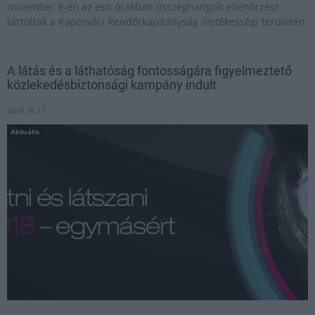
november 9-én az esti órákban összeghangolt ellenőrzést
tartottak a Kaposvári Rendőrkapitányság illetékességi területén.
A látás és a láthatóság fontosságára figyelmeztető
közlekedésbiztonsági kampány indult
2018.10.17
Aktuális