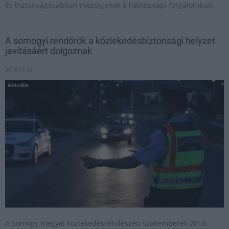
és biztonságosabban mozogjanak a hétköznapi forgalomban.
A somogyi rendőrök a közlekedésbiztonsági helyzet
javításáért dolgoznak
2018.11.12
Aktuális
A Somogy megyei közlekedésrendészeti szakemberek 2018.