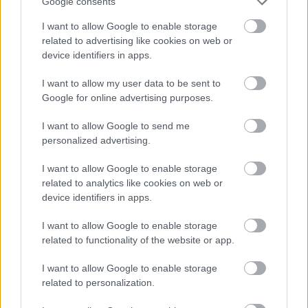
Google consents
I want to allow Google to enable storage
related to advertising like cookies on web or
device identifiers in apps.
I want to allow my user data to be sent to
Google for online advertising purposes.
Az eseményt hetedik éve rendezik meg, már több mint 80
I want to allow Google to send me
partnerszervezet közreműködésével.
personalized advertising.
I want to allow Google to enable storage
related to analytics like cookies on web or
Light Friday Somogyban
device identifiers in apps.
2019.11.27
I want to allow Google to enable storage
Aktuális
related to functionality of the website or app.
I want to allow Google to enable storage
related to personalization.