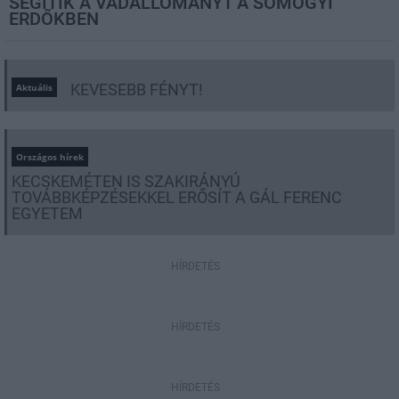
SEGÍTIK A VADÁLLOMÁNYT A SOMOGYI
ERDŐKBEN
KEVESEBB FÉNYT!
Aktuális
Országos hírek
KECSKEMÉTEN IS SZAKIRÁNYÚ
TOVÁBBKÉPZÉSEKKEL ERŐSÍT A GÁL FERENC
EGYETEM
HÍRDETÉS
HÍRDETÉS
HÍRDETÉS