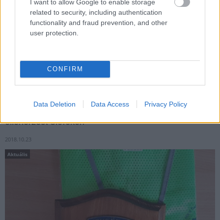
I want to allow Google to enable storage
related to security, including authentication
functionality and fraud prevention, and other
user protection.
CONFIRM
Közlekedésbiztonsági akció a rendőrségnél.
Data Deletion
Data Access
Privacy Policy
A közlekedők biztonsága miatt tartottak fokozott
ellenőrzést Siófokon
2018.10.23
Aktuális