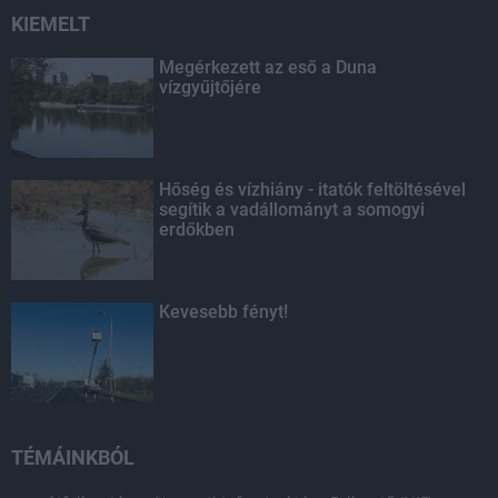
KIEMELT
Megérkezett az eső a Duna
vízgyűjtőjére
Hőség és vízhiány - itatók feltöltésével
segítik a vadállományt a somogyi
erdőkben
Kevesebb fényt!
TÉMÁINKBÓL