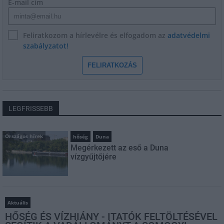
E-mail cím
Feliratkozom a hírlevélre és elfogadom az
adatvédelmi
szabályzatot!
FELIRATKOZÁS
LEGFRISSEBB
Országos hírek
hőség
Duna
Megérkezett az eső a Duna
vízgyűjtőjére
Aktuális
HŐSÉG ÉS VÍZHIÁNY - ITATÓK FELTÖLTÉSÉVEL