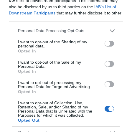
IAB’s list of downstream participants. This information may
also be disclosed by us to third parties on the
IAB’s List of
Downstream Participants
that may further disclose it to other
third parties.
A „Biztonságosan az iskolába” rendezvénysorozat keretében a
Please note that this website/app uses one or more Google
Personal Data Processing Opt Outs
KTI Magyar Közlekedéstudományi és Logisztikai Intézet (KTI) –
services and may gather and store information including but
az Építési és Közlekedési Minisztérium (ÉKM) támogatásával –
not limited to your visit or usage behaviour. You may click to
I want to opt-out of the Sharing of my
nagycsoportos óvodások számára szervez közlekedésbiztonsági
personal data.
grant or deny consent to Google and its third-party tags to
Opted In
programot, valamint 10.000 db, közlekedésbiztonsági
use your data for below specified purposes in below Google
eszközöket is tartalmazó, ajándékcsomagot oszt szét.
consent section.
I want to opt-out of the Sale of my
Personal Data.
Opted In
Online bemutatók és akciók a közlekedési kultúra
I want to opt-out of processing my
napján
Personal Data for Targeted Advertising.
Opted In
2021.05.11
I want to opt-out of Collection, Use,
Országos hírek
Retention, Sale, and/or Sharing of my
Personal Data that Is Unrelated with the
Purposes for which it was collected.
Opted Out