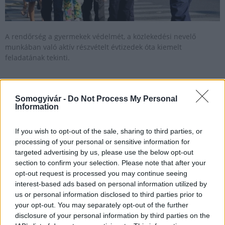
A rendőrség a gyermekek védelmét, a közlekedési nevelő
munkában való aktív részvételt évtizedek óta kiemelt
feladatának tekinti.
Kaposváron is közlekedésbiztonsági
Somogyivár -
Do Not Process My Personal
ajándékcsomagot kapnak a nagycsoportos óvodások
Information
2023.06.14
If you wish to opt-out of the sale, sharing to third parties, or
Helyi hírek
processing of your personal or sensitive information for
targeted advertising by us, please use the below opt-out
section to confirm your selection. Please note that after your
opt-out request is processed you may continue seeing
interest-based ads based on personal information utilized by
us or personal information disclosed to third parties prior to
your opt-out. You may separately opt-out of the further
disclosure of your personal information by third parties on the