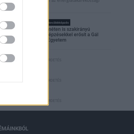
aposvár is szerepet vállal az energiatakarékossági
sszefogásban.
rszágos hírek
oktatás
továbbképzés
Kecskeméten is szakirányú
továbbképzésekkel erősít a Gál
Ferenc Egyetem
HÍRDETÉS
HÍRDETÉS
HÍRDETÉS
ÉMÁINKBÓL