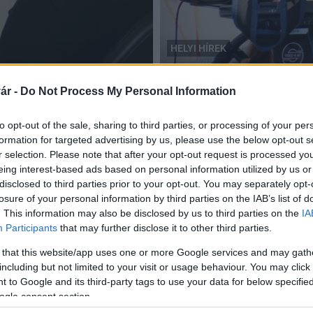
HELYI HÍREK
média
Sikeres pályázattal javíto
ár -
Do Not Process My Personal Information
2021.12.05
to opt-out of the sale, sharing to third parties, or processing of your per
formation for targeted advertising by us, please use the below opt-out s
r selection. Please note that after your opt-out request is processed y
eing interest-based ads based on personal information utilized by us or
disclosed to third parties prior to your opt-out. You may separately opt-
Az Index nem lett a tulajdonunk - Megszólaltak
losure of your personal information by third parties on the IAB’s list of
a CEMP-X Online új tulajdonosai
. This information may also be disclosed by us to third parties on the
IA
Participants
that may further disclose it to other third parties.
2018.09.19
 that this website/app uses one or more Google services and may gath
A laphálózatunkat működtető Regon Zrt. tulajdonosa
including but not limited to your visit or usage behaviour. You may click 
Oltyán József a napokban Ziegler Gáborral közösen
 to Google and its third-party tags to use your data for below specifi
megvásárolta a CEMP-X Online Zrt.-t. A sikeres
ogle consent section.
tranzakció hátteréről és céljairól a két tulajdonos a
napi.hu-nak adott minden részletre kiterjedő interjút.