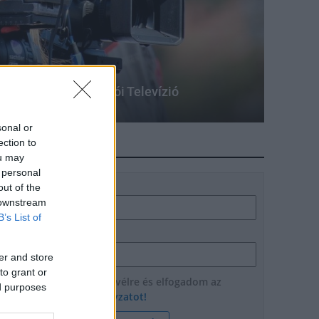
tta helyzetét a Csurgói Televízió
sonal or
ection to
HÍRLEVÉL
ou may
 personal
Név
out of the
 downstream
B’s List of
E-mail cím
er and store
to grant or
Feliratkozom a hírlevélre és elfogadom az
ed purposes
adatvédelmi szabályzatot!