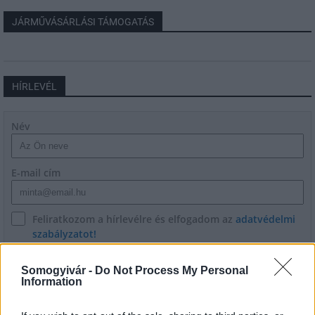
JÁRMŰVÁSÁRLÁSI TÁMOGATÁS
HÍRLEVÉL
Név
E-mail cím
Feliratkozom a hírlevélre és elfogadom az
adatvédelmi
szabályzatot!
FELIRATKOZÁS
Somogyivár -
Do Not Process My Personal
Information