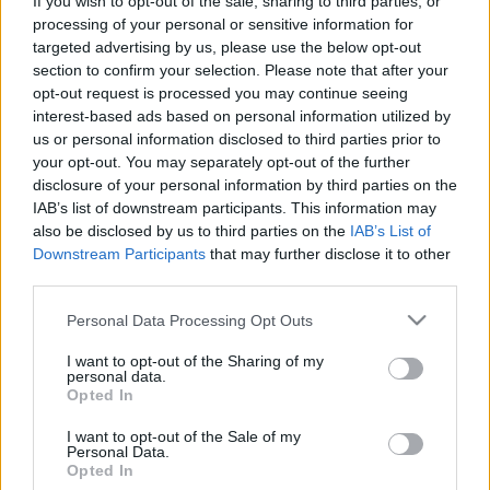
If you wish to opt-out of the sale, sharing to third parties, or
LEGFRISSEBB
processing of your personal or sensitive information for
targeted advertising by us, please use the below opt-out
Aktuális
section to confirm your selection. Please note that after your
KEVESEBB FÉNYT!
opt-out request is processed you may continue seeing
interest-based ads based on personal information utilized by
us or personal information disclosed to third parties prior to
Országos hírek
your opt-out. You may separately opt-out of the further
Kecskeméten is szakirányú
disclosure of your personal information by third parties on the
továbbképzésekkel erősít a Gál Ferenc
IAB’s list of downstream participants. This information may
Egyetem
also be disclosed by us to third parties on the
IAB’s List of
Downstream Participants
that may further disclose it to other
third parties.
Aktuális
Please note that this website/app uses one or more Google
Feltárulnak a Balaton titkai
Personal Data Processing Opt Outs
Az üledékből vett minták alapján az elmúlt 11 ezer év
services and may gather and store information including but
legszárazabb időszakában akár 0,7-1,7 méterrel alacsonyabban
not limited to your visit or usage behaviour. You may click to
I want to opt-out of the Sharing of my
personal data.
állhatott a Balaton vize. A klímamodellek szerint a tó évtizedek
grant or deny consent to Google and its third-party tags to
Opted In
múlva akár a több ezer évvel ezelőtti nagy aszályok idején
use your data for below specified purposes in below Google
tapasztalt állapotokhoz is közel kerülhet - derült ki az ELTE
consent section.
I want to opt-out of the Sale of my
Personal Data.
Környezet- és Tájföldrajzi Tanszék, a Pannon Egyetem és a
Opted In
HUN-REN CSFK Földtani és Geokémiai Intézet legújabb