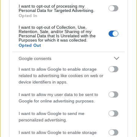
vizsgálatából.
I want to opt-out of processing my
Personal Data for Targeted Advertising.
Opted In
Országos hírek
I want to opt-out of Collection, Use,
Retention, Sale, and/or Sharing of my
A LAKOSSÁGRA IS FONTOS SZEREP HÁRUL A
Personal Data that Is Unrelated with the
SZÚNYOGINVÁZIÓ ELKERÜLÉSÉBEN
Purposes for which it was collected.
Opted Out
HÍRDETÉS
Google consents
I want to allow Google to enable storage
related to advertising like cookies on web or
HÍRDETÉS
device identifiers in apps.
I want to allow my user data to be sent to
HÍRDETÉS
Google for online advertising purposes.
I want to allow Google to send me
personalized advertising.
LEGOLVASOTTABB
I want to allow Google to enable storage