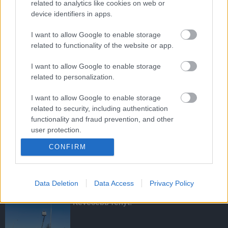
Amire többmillióan vártunk: szombattól
related to analytics like cookies on web or
másodfokúra csökken a riasztás
device identifiers in apps.
I want to allow Google to enable storage
related to functionality of the website or app.
Kevesebb fényt!
I want to allow Google to enable storage
related to personalization.
I want to allow Google to enable storage
related to security, including authentication
A lakosságra is fontos szerep hárul a
functionality and fraud prevention, and other
szúnyoginvázió elkerülésében
user protection.
CONFIRM
KIEMELT
Data Deletion
Data Access
Privacy Policy
Kevesebb fényt!