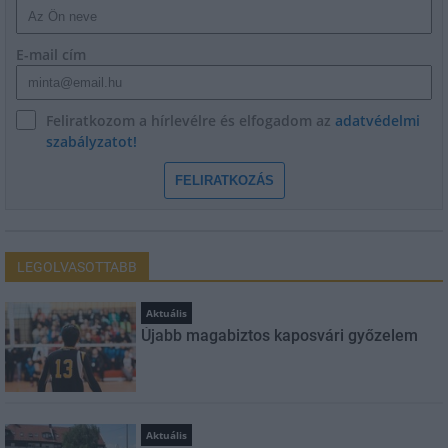
E-mail cím
Feliratkozom a hírlevélre és elfogadom az
adatvédelmi
szabályzatot!
FELIRATKOZÁS
LEGOLVASOTTABB
Aktuális
Újabb magabiztos kaposvári győzelem
Aktuális