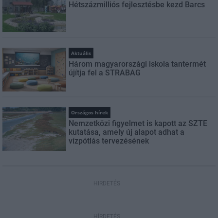
Hétszázmilliós fejlesztésbe kezd Barcs
Aktuális
Három magyarországi iskola tantermét
újítja fel a STRABAG
Országos hírek
Nemzetközi figyelmet is kapott az SZTE
kutatása, amely új alapot adhat a
vízpótlás tervezésének
HIRDETÉS
HÍRDETÉS