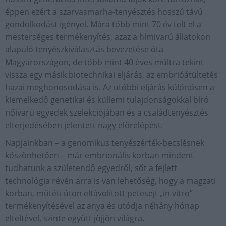
éppen ezért a szarvasmarha-tenyésztés hosszú távú
gondolkodást igényel. Mára több mint 70 év telt el a
mesterséges termékenyítés, azaz a hímivarú állatokon
alapuló tenyészkiválasztás bevezetése óta
Magyarországon, de több mint 40 éves múltra tekint
vissza egy másik biotechnikai eljárás, az embrióátültetés
hazai meghonosodása is. Az utóbbi eljárás különösen a
kiemelkedő genetikai és küllemi tulajdonságokkal bíró
nőivarú egyedek szelekciójában és a családtenyésztés
elterjedésében jelentett nagy előrelépést.
Napjainkban – a genomikus tenyészérték-becslésnek
köszönhetően – már embrionális korban mindent
tudhatunk a születendő egyedről, sőt a fejlett
technológia révén arra is van lehetőség, hogy a magzati
korban, műtéti úton eltávolított petesejt „in vitro”
termékenyítésével az anya és utódja néhány hónap
elteltével, szinte együtt jöjjön világra.