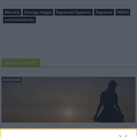
Aktuális
Somogy megye
Kaposvári Egyetem
Kaposvár
NÉBIH
embrióátültetés
AJÁNLJUK MÉG
Helyi hírek
Amire többmillióan vártunk: szombattól másodfokúra