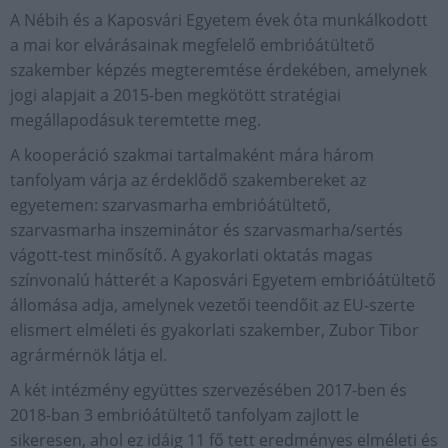
A Nébih és a Kaposvári Egyetem évek óta munkálkodott
a mai kor elvárásainak megfelelő embrióátültető
szakember képzés megteremtése érdekében, amelynek
jogi alapjait a 2015-ben megkötött stratégiai
megállapodásuk teremtette meg.
A kooperáció szakmai tartalmaként mára három
tanfolyam várja az érdeklődő szakembereket az
egyetemen: szarvasmarha embrióátültető,
szarvasmarha inszeminátor és szarvasmarha/sertés
vágott-test minősítő. A gyakorlati oktatás magas
színvonalú hátterét a Kaposvári Egyetem embrióátültető
állomása adja, amelynek vezetői teendőit az EU-szerte
elismert elméleti és gyakorlati szakember, Zubor Tibor
agrármérnök látja el.
A két intézmény együttes szervezésében 2017-ben és
2018-ban 3 embrióátültető tanfolyam zajlott le
sikeresen, ahol ez idáig 11 fő tett eredményes elméleti és