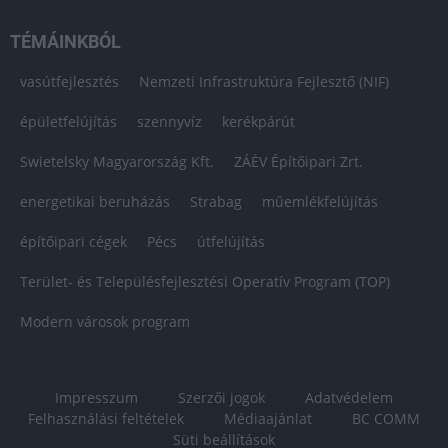
TÉMÁINKBÓL
vasútfejlesztés
Nemzeti Infrastruktúra Fejlesztő (NIF)
épületfelújítás
szennyvíz
kerékpárút
Swietelsky Magyarország Kft.
ZÁÉV Építőipari Zrt.
energetikai beruházás
Strabag
műemlékfelújítás
építőipari cégek
Pécs
útfelújítás
Terület- és Településfejlesztési Operatív Program (TOP)
Modern városok program
Impresszum
Szerzői jogok
Adatvédelem
Felhasználási feltételek
Médiaajánlat
BC COMM
Süti beállítások