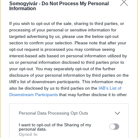
csökken a riasztás
Somogyivár -
Do Not Process My Personal
Information
If you wish to opt-out of the sale, sharing to third parties, or
processing of your personal or sensitive information for
targeted advertising by us, please use the below opt-out
Aktuális
section to confirm your selection. Please note that after your
opt-out request is processed you may continue seeing
interest-based ads based on personal information utilized by
us or personal information disclosed to third parties prior to
your opt-out. You may separately opt-out of the further
disclosure of your personal information by third parties on the
IAB’s list of downstream participants. This information may
Kevesebb fényt!
also be disclosed by us to third parties on the
IAB’s List of
Downstream Participants
that may further disclose it to other
third parties.
Please note that this website/app uses one or more Google
Personal Data Processing Opt Outs
services and may gather and store information including but
not limited to your visit or usage behaviour. You may click to
I want to opt-out of the Sharing of my
personal data.
Országos hírek
grant or deny consent to Google and its third-party tags to
Opted In
use your data for below specified purposes in below Google