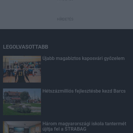
HÍRDETÉS
LEGOLVASOTTABB
Újabb magabiztos kaposvári győzelem
Hétszázmilliós fejlesztésbe kezd Barcs
Három magyarországi iskola tantermét
újítja fel a STRABAG