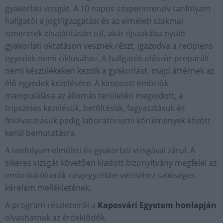
gyakorlati vizsgát. A 10 napos szuperintenzív tanfolyam
hallgatói a jogi/igazgatási és az elméleti szakmai
ismeretek elsajátításán túl, akár éjszakába nyúló
gyakorlati oktatáson vesznek részt, igazodva a recipiens
egyedek nemi ciklusához. A hallgatók először preparált
nemi készülékeken kezdik a gyakorlást, majd áttérnek az
élő egyedek kezelésére. A kimosott embriók
manipulálása az állomás területén megoldott, a
tripszines kezelésük, betöltésük, fagyasztásuk és
felolvasztásuk pedig laboratóriumi körülmények között
kerül bemutatásra.
A tanfolyam elméleti és gyakorlati vizsgával zárul. A
sikeres vizsgát követően kiadott bizonyítvány megfelel az
embrióátültetők névjegyzékbe vételéhez szükséges
kérelem mellékletének.
A program részleteiről a
Kaposvári Egyetem honlapján
olvashatnak az érdeklődők.