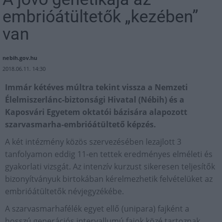
embrióátültetők „kezében”
van
nebih.gov.hu
2018.06.11. 14:30
Immár kétéves múltra tekint vissza a Nemzeti
Élelmiszerlánc-biztonsági Hivatal (Nébih) és a
Kaposvári Egyetem oktatói bázisára alapozott
szarvasmarha-embrióátültető képzés.
A két intézmény közös szervezésében lezajlott 3
tanfolyamon eddig 11-en tettek eredményes elméleti és
gyakorlati vizsgát. Az intenzív kurzust sikeresen teljesítők
bizonyítványuk birtokában kérelmezhetik felvételüket az
embrióátültetők névjegyzékébe.
A szarvasmarhafélék egyet ellő (unipara) fajként a
hosszú generációs intervallumú fajok közé tartoznak,