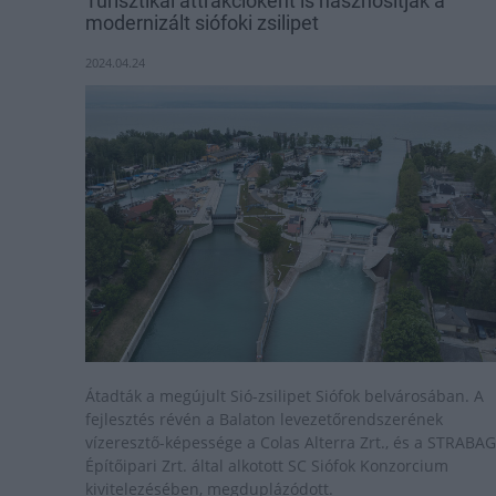
Turisztikai attrakcióként is hasznosítják a
modernizált siófoki zsilipet
2024.04.24
Átadták a megújult Sió-zsilipet Siófok belvárosában. A
fejlesztés révén a Balaton levezetőrendszerének
vízeresztő-képessége a Colas Alterra Zrt., és a STRABAG
Építőipari Zrt. által alkotott SC Siófok Konzorcium
kivitelezésében, megduplázódott.