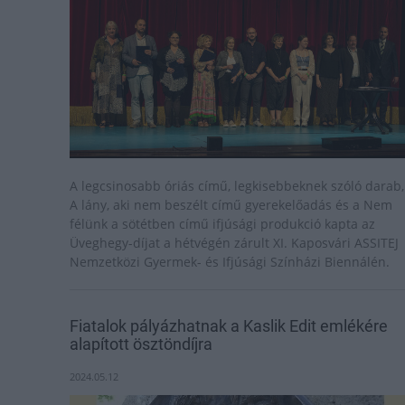
A legcsinosabb óriás című, legkisebbeknek szóló darab,
A lány, aki nem beszélt című gyerekelőadás és a Nem
félünk a sötétben című ifjúsági produkció kapta az
Üveghegy-díjat a hétvégén zárult XI. Kaposvári ASSITEJ
Nemzetközi Gyermek- és Ifjúsági Színházi Biennálén.
Fiatalok pályázhatnak a Kaslik Edit emlékére
alapított ösztöndíjra
2024.05.12