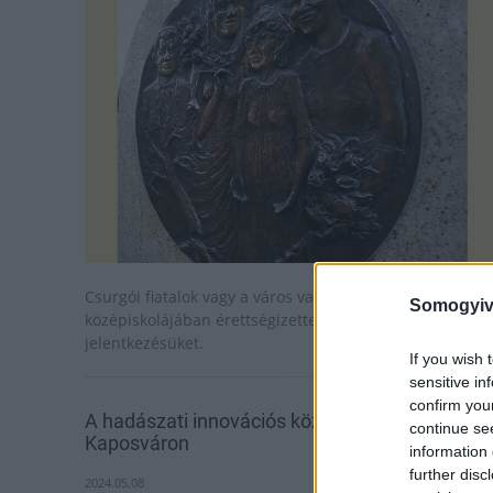
Csurgói fiatalok vagy a város valamelyik
Somogyiv
középiskolájában érettségizettek adhatják be a
jelentkezésüket.
If you wish 
sensitive in
confirm you
A hadászati innovációs központ létesülhet
continue se
Kaposváron
information 
further disc
2024.05.08