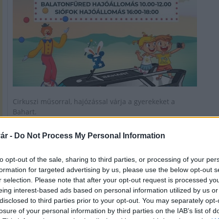
Cirkuszi műsorral, hajózással várja a gyerekeket a
Bahart.
ár -
Do Not Process My Personal Information
Kaposvár - Tovább folytatja a munkát az
ezüstérmes női röplabdázók edzője
to opt-out of the sale, sharing to third parties, or processing of your per
formation for targeted advertising by us, please use the below opt-out s
2024.05.06
r selection. Please note that after your opt-out request is processed y
eing interest-based ads based on personal information utilized by us or
disclosed to third parties prior to your opt-out. You may separately opt-
losure of your personal information by third parties on the IAB’s list of