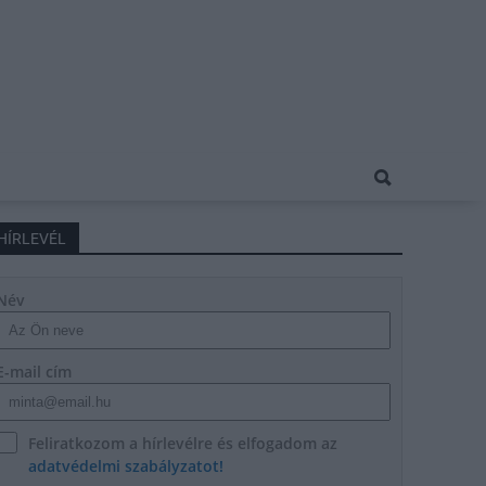
HÍRLEVÉL
Név
E-mail cím
Feliratkozom a hírlevélre és elfogadom az
adatvédelmi szabályzatot!