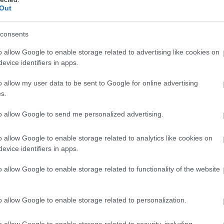
Out
consents
o allow Google to enable storage related to advertising like cookies on
evice identifiers in apps.
o allow my user data to be sent to Google for online advertising
s.
Kaposvár idén 600 millió forintot költ orvosi rendelők
to allow Google to send me personalized advertising.
felújítására - adta hírül a somogyi vármegyeszékhely
polgármestere a Facebook-oldalán.
o allow Google to enable storage related to analytics like cookies on
evice identifiers in apps.
Új gyártócsarnok alapkövét tették le
o allow Google to enable storage related to functionality of the website
Kaposváron
2024.04.26
o allow Google to enable storage related to personalization.
o allow Google to enable storage related to security, including