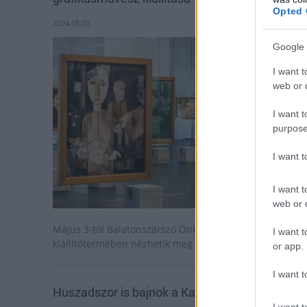
Opted 
2024.05.03
Google 
I want t
web or d
I want t
purpose
I want 
I want t
web or d
Május 3-tól Balatonszárszó Önkormányzatának
I want t
kiállítótermében nézhetik meg a tárlatot.
or app.
I want t
Huszadszor is bajnok a Kaposvár!
I want t