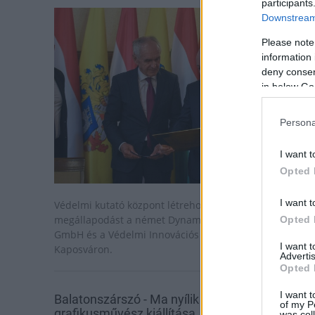
participants
Downstream 
Please note
information 
deny consent
in below Go
Persona
I want t
Opted 
I want t
Védelmi kutató központ létrehozásáról kötött
megállapodást a német Dynamite Nobel Defense (DND
Opted 
GmbH és a Védelmi Innovációs Kutató Intézet (VIKI)
I want 
Kaposváron.
Advertis
Opted 
I want t
Balatonszárszó - Ma nyílik Szőke György
of my P
grafikusművész kiállítása
was col