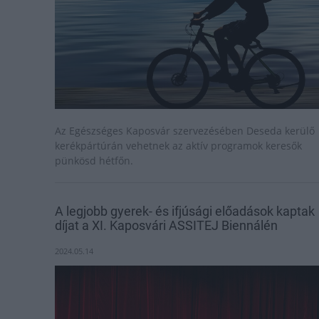
Az Egészséges Kaposvár szervezésében Deseda kerülő
kerékpártúrán vehetnek az aktív programok keresők
pünkösd hétfőn.
A legjobb gyerek- és ifjúsági előadások kaptak
díjat a XI. Kaposvári ASSITEJ Biennálén
2024.05.14