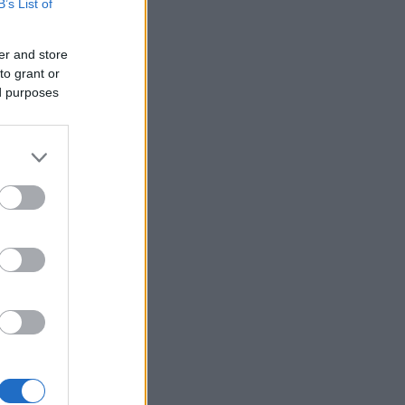
B’s List of
er and store
to grant or
ed purposes