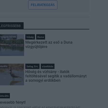
FELIRATKOZÁS
LEGFRISSEBB
rszágos hírek
hőség
Duna
Megérkezett az eső a Duna
vízgyűjtőjére
tuális
Sefag Zrt.
vízellátás
Hőség és vízhiány - itatók
feltöltésével segítik a vadállományt
a somogyi erdőkben
ktuális
evesebb fényt!
aposvár is szerepet vállal az energiatakarékossági