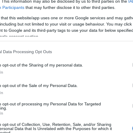
. This information may also be disclosed by us to third parties on the
IA
Participants
that may further disclose it to other third parties.
 that this website/app uses one or more Google services and may gath
including but not limited to your visit or usage behaviour. You may click 
 to Google and its third-party tags to use your data for below specifi
ogle consent section.
l Data Processing Opt Outs
A francia Vincent Lacombe maradt a női röplabda
o opt-out of the Sharing of my personal data.
Extraligában szereplő Kaposvári NRC vezetőedzője.
In
o opt-out of the Sale of my Personal Data.
Kaposváron 600 millió forintból újulhatnak meg
)
In
orvosi rendelők
to opt-out of processing my Personal Data for Targeted
2024.05.02
ing.
In
o opt-out of Collection, Use, Retention, Sale, and/or Sharing
ersonal Data that Is Unrelated with the Purposes for which it
lected.