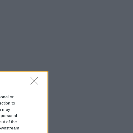
sonal or
ection to
ou may
 personal
out of the
 downstream