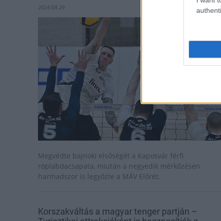
2024.04.29
authenti
Megvédte bajnoki elsőségét a Kaposvár férfi
röplabdacsapata, miután a negyedik mérkőzésen
harmadszor is legyőzte a MÁV Előrét.
Korszakváltás a magyar tenger partján –