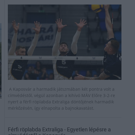
A Kaposvár a harmadik játszmában két pontra volt a
címvédéstől, végül azonban a kihívó MÁV Előre 3-2-re
nyert a férfi röplabda Extraliga döntőjének harmadik
mérkőzésén, így elnapolta a bajnokavatást.
Férfi röplabda Extraliga - Egyetlen lépésre a