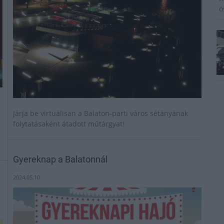
ö
Járja be virtuálisan a Balaton-parti város sétányának
folytatásaként átadott műtárgyat!
Gyereknap a Balatonnál
2024.05.10