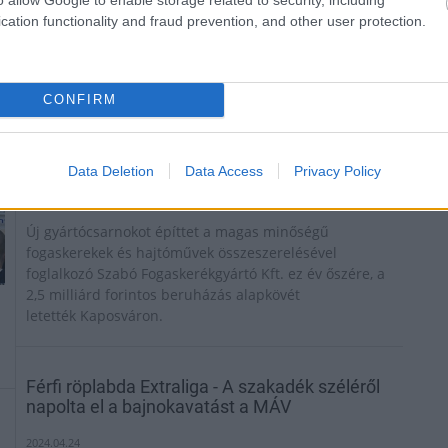
cation functionality and fraud prevention, and other user protection.
CONFIRM
Data Deletion
Data Access
Privacy Policy
Új gyártócsarnokot építtet a magas minőségű
fogaskerekek és hajtóművek összeszerelésével
foglalkozó Szabó Fogaskerékgyártó Kft. ez év őszére, a
2,5 milliárd forintos beruházás alapkövét
letették Kaposváron.
Férfi röplabda Extraliga - A szakadék széléről
napolta el a bajnokavatást a MÁV
2024.04.24