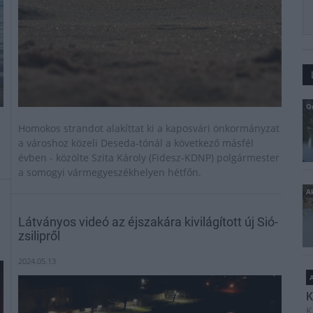
O
Homokos strandot alakíttat ki a kaposvári önkormányzat
a városhoz közeli Deseda-tónál a következő másfél
évben - közölte Szita Károly (Fidesz-KDNP) polgármester
a somogyi vármegyeszékhelyen hétfőn.
Ak
Látványos videó az éjszakára kivilágított új Sió-
zsilipről
2024.05.13
A
K
K