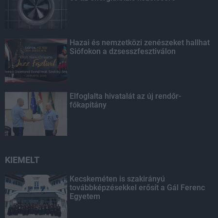
Hazai és nemzetközi zenészeket hallhat
Siófokon a dzsesszfesztiválon
Elfoglalta hivatalát az új rendőr-
főkapitány
KIEMELT
Kecskeméten is szakirányú
továbbképzésekkel erősít a Gál Ferenc
Egyetem