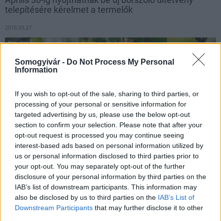
telepítésére kérelmet a termelők
2018.03.27
Aktuális
Somogyivár -
Do Not Process My Personal
Information
If you wish to opt-out of the sale, sharing to third parties, or
processing of your personal or sensitive information for
targeted advertising by us, please use the below opt-out
section to confirm your selection. Please note that after your
opt-out request is processed you may continue seeing
interest-based ads based on personal information utilized by
us or personal information disclosed to third parties prior to
your opt-out. You may separately opt-out of the further
Idén is április 1. és 30. között nyújthatnak be új borszőlő
disclosure of your personal information by third parties on the
ültetvény telepítésére kérelmet a termelők a területileg illetékes
IAB’s list of downstream participants. This information may
hegybíróhoz, az országosan igényelt terület nagysága nem
also be disclosed by us to third parties on the
IAB’s List of
haladhatja meg a 652 hektárt - közölte a Hegyközségek Nemzeti
Downstream Participants
that may further disclose it to other
Tanácsa kedden az MTI-vel.
third parties.