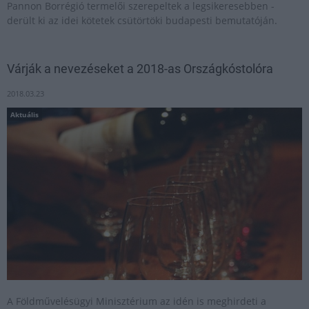
Pannon Borrégió termelői szerepeltek a legsikeresebben -
derült ki az idei kötetek csütörtöki budapesti bemutatóján.
Várják a nevezéseket a 2018-as Országkóstolóra
2018.03.23
Aktuális
A Földművelésügyi Minisztérium az idén is meghirdeti a