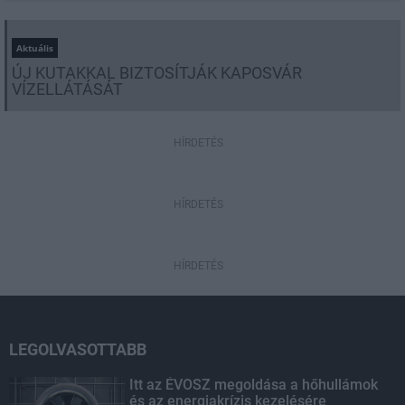
Aktuális
ÚJ KUTAKKAL BIZTOSÍTJÁK KAPOSVÁR
VÍZELLÁTÁSÁT
HÍRDETÉS
HÍRDETÉS
HÍRDETÉS
LEGOLVASOTTABB
Itt az ÉVOSZ megoldása a hőhullámok
és az energiakrízis kezelésére