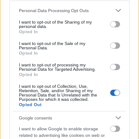
Please note that this website/app uses one or more Google
Personal Data Processing Opt Outs
services and may gather and store information including but
Siófok adott otthont a Syngenta országos szőlész-
not limited to your visit or usage behaviour. You may click to
I want to opt-out of the Sharing of my
borász találkozónak
personal data.
grant or deny consent to Google and its third-party tags to
Opted In
use your data for below specified purposes in below Google
2018.03.08
consent section.
I want to opt-out of the Sale of my
Aktuális
Personal Data.
Opted In
I want to opt-out of processing my
Personal Data for Targeted Advertising.
Opted In
I want to opt-out of Collection, Use,
Retention, Sale, and/or Sharing of my
Personal Data that Is Unrelated with the
Purposes for which it was collected.
Opted Out
Google consents
I want to allow Google to enable storage
Kiváló évjárat volt a tavalyi a magyar boroknál, hangsúlyozták
related to advertising like cookies on web or
többen is a XVII. Országos Syngenta Borversenyen