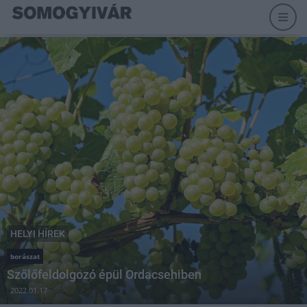
HELYI HÍREK
borászat
Szőlőfeldolgozó épül Ordacsehiben
2022.01.17