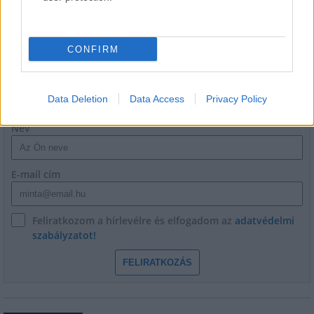
1
CONFIRM
HÍRLEVÉL
Data Deletion
Data Access
Privacy Policy
Név
E-mail cím
Feliratkozom a hírlevélre és elfogadom az
adatvédelmi
szabályzatot!
FELIRATKOZÁS