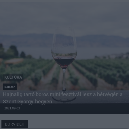
KULTÚRA
Balaton
Hajnalig tartó boros mini fesztivál lesz a hétvégén a
Szent György-hegyen
2021.09.03
BORVIDÉK