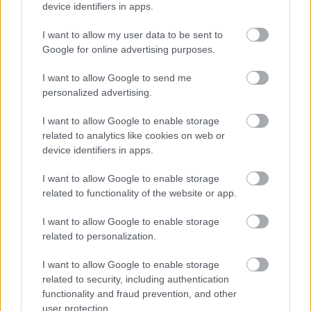
device identifiers in apps.
tapasztalataira hivatkozva a cég által szervezett országos
szőlész-borász találkozón Siófokon csütörtökön.
I want to allow my user data to be sent to
Google for online advertising purposes.
Számos dolog van, amit ősszel ki kell próbálni a
I want to allow Google to send me
Balatonnál
personalized advertising.
2017.10.03
I want to allow Google to enable storage
Itt van az ősz, és ezt már nemcsak a naptárra nézve tudjuk, de a
related to analytics like cookies on web or
saját bőrünkön is érezzük. Ez viszont messze nem azt jelenti,
device identifiers in apps.
hogy el kell felejtenünk a Balatont a következő nyárig, sőt....
I want to allow Google to enable storage
related to functionality of the website or app.
Siófoki gála: ismét Tokaj nyert a borvidékek között
I want to allow Google to enable storage
2017.03.12
related to personalization.
Idén is megrendezték az Országos Syngenta Borversenyét, ahol
az ország összes bortermelő térségéből benevezett 459 nedű
I want to allow Google to enable storage
közül a legjobbnak választott tizenháromból hetet készítettek a
related to security, including authentication
történelmi borvidék borászai.
functionality and fraud prevention, and other
user protection.