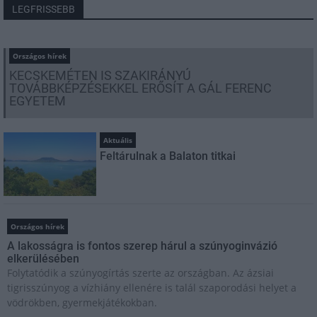
LEGFRISSEBB
Országos hírek
KECSKEMÉTEN IS SZAKIRÁNYÚ
TOVÁBBKÉPZÉSEKKEL ERŐSÍT A GÁL FERENC
EGYETEM
Aktuális
Feltárulnak a Balaton titkai
Országos hírek
A lakosságra is fontos szerep hárul a szúnyoginvázió
elkerülésében
Folytatódik a szúnyogírtás szerte az országban. Az ázsiai
tigrisszúnyog a vízhiány ellenére is talál szaporodási helyet a
vödrökben, gyermekjátékokban.