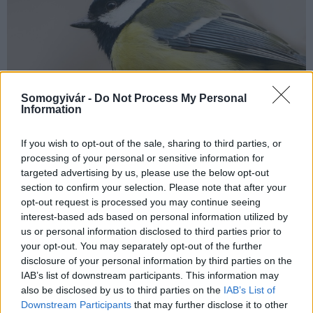
Somogyivár -
Do Not Process My Personal
Information
If you wish to opt-out of the sale, sharing to third parties, or
processing of your personal or sensitive information for
Billenőajtóval ellátott postaládákkal és a környéken kihelyezett
targeted advertising by us, please use the below opt-out
mesterséges odúkkal megelőzhető, hogy a széncinegék
section to confirm your selection. Please note that after your
levélgyűjtőkbe költözzenek – hívják fel a figyelmet a
opt-out request is processed you may continue seeing
természetvédők a tavaszi fészkelési időszak kezdetén.
interest-based ads based on personal information utilized by
us or personal information disclosed to third parties prior to
your opt-out. You may separately opt-out of the further
disclosure of your personal information by third parties on the
Visszatér a tavaszi idő a hétvégén
IAB’s list of downstream participants. This information may
also be disclosed by us to third parties on the
IAB’s List of
2025.04.10
Downstream Participants
that may further disclose it to other
Országos hírek