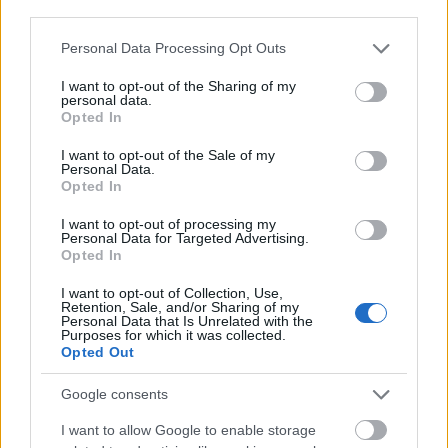
third parties.
Please note that this website/app uses one or more Google
Personal Data Processing Opt Outs
services and may gather and store information including but
not limited to your visit or usage behaviour. You may click to
I want to opt-out of the Sharing of my
personal data.
grant or deny consent to Google and its third-party tags to
Opted In
use your data for below specified purposes in below Google
consent section.
I want to opt-out of the Sale of my
Personal Data.
Opted In
I want to opt-out of processing my
Personal Data for Targeted Advertising.
Opted In
Pénteken még többfelé lehet eső, zárpor és a szél is olykor
viharossá fokozódik, majd szombattól már jellemzően napos idő
I want to opt-out of Collection, Use,
Retention, Sale, and/or Sharing of my
várható és a hőmérséklet csúcsértéke is 20 Celsius-fok körül
Personal Data that Is Unrelated with the
alakul, bár a szél még olykor élénk lehet - derül ki a
Purposes for which it was collected.
Opted Out
HungaroMet Nonprofit Zrt. előrejelzéséből, amelyet csütörtökön
juttattak el az MTI-hez.
Google consents
I want to allow Google to enable storage
A sünök védelmére hívja fel a figyelmet a tavaszi kerti