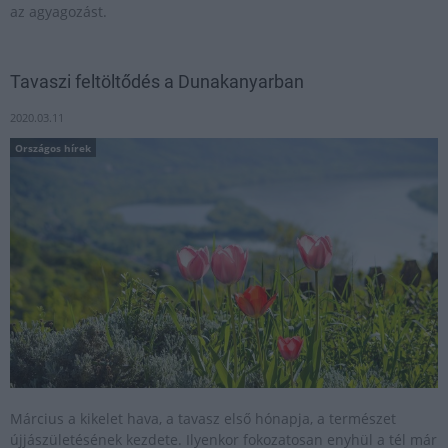
az agyagozást.
Tavaszi feltöltődés a Dunakanyarban
2020.03.11
Országos hírek
Március a kikelet hava, a tavasz első hónapja, a természet
újjászületésének kezdete. Ilyenkor fokozatosan enyhül a tél már