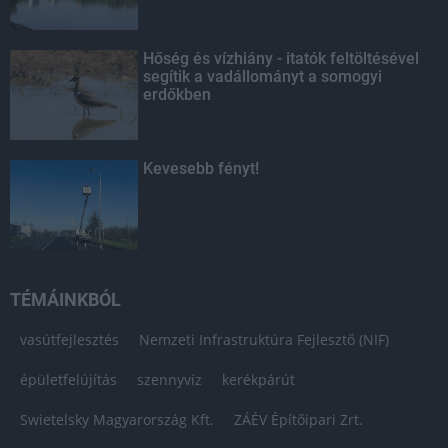
Hőség és vízhiány - itatók feltöltésével
segítik a vadállományt a somogyi
erdőkben
Kevesebb fényt!
TÉMÁINKBÓL
vasútfejlesztés
Nemzeti Infrastruktúra Fejlesztő (NIF)
épületfelújítás
szennyvíz
kerékpárút
Swietelsky Magyarország Kft.
ZÁÉV Építőipari Zrt.