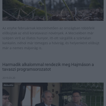
Az enyhe februárnak köszönhetően az országban többfelé
előbújtak az első koratavaszi növények. A Mecsekben már
szépen virít az illatos hunyor, itt-ott sárgállik a szártalan
kankalin, néhol már tömeges a hóvirág, és helyenként előbújt
már a nemes májvirág is.
Harmadik alkalommal rendezik meg Hajmáson a
tavaszi programsorozatot
2019.03.20
Aktuális