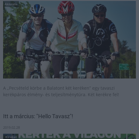
Aktuális
A „Pecsételd körbe a Balatont két keréken” egy tavaszi
kerékpáros élmény- és teljesítménytúra. Két kerékre fel!
Itt a március: "Hello Tavasz"!
2019.02.28
Kirakat