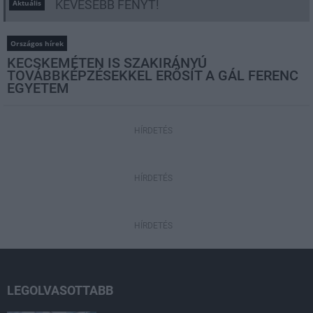
KEVESEBB FÉNYT!
Aktuális
Országos hírek
KECSKEMÉTEN IS SZAKIRÁNYÚ
TOVÁBBKÉPZÉSEKKEL ERŐSÍT A GÁL FERENC
EGYETEM
HÍRDETÉS
HÍRDETÉS
HÍRDETÉS
LEGOLVASOTTABB