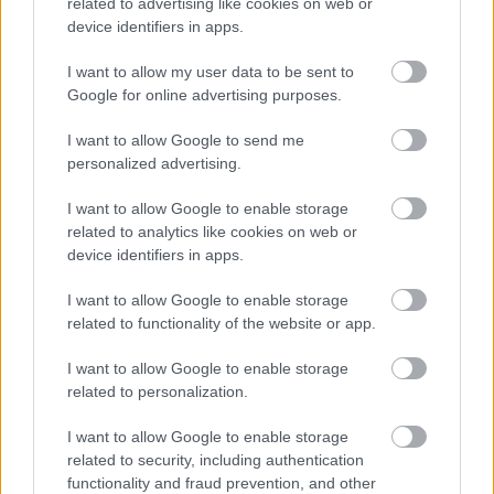
related to advertising like cookies on web or
munkák idején az MME
device identifiers in apps.
2025.03.03
I want to allow my user data to be sent to
Országos hírek
Google for online advertising purposes.
I want to allow Google to send me
personalized advertising.
I want to allow Google to enable storage
related to analytics like cookies on web or
device identifiers in apps.
I want to allow Google to enable storage
related to functionality of the website or app.
I want to allow Google to enable storage
A Magyar Madártani és Természetvédelmi Egyesület (MME) a
related to personalization.
tavaszi kertrendezés idején a lombhalmok alatt megbúvó sünök
védelmére hívja fel a lakosság és az önkormányzatok figyelmét.
I want to allow Google to enable storage
related to security, including authentication
functionality and fraud prevention, and other