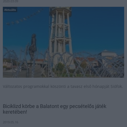
2020.03.09
Aktuális
Változatos programokkal köszönti a tavasz első hónapját Siófok.
Biciklizd körbe a Balatont egy pecsételős játék
keretében!
2019.05.16