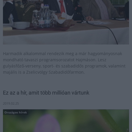
Harmadik alkalommal rendezik meg a már hagyományosnak
mondható tavaszi programsorozatot Hajmáson. Lesz
gulyásfőző-verseny, sport- és szabadidős programok, valamint
majális is a Zselicvölgy Szabadidőfarmon.
Ez az a hír, amit több millióan vártunk
2019.02.25
Országos hírek