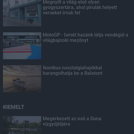
Megnyílt a világ első olyan
gyógyszertára, ahol pirulák helyett
verseket írnak fel
MotoGP - Ismét hazánk látja vendégül a
világbajnoki mezőnyt
Ikonikus nosztalgiahajókkal
barangolhatja be a Balatont
KIEMELT
Megérkezett az eső a Duna
vízgyűjtőjére