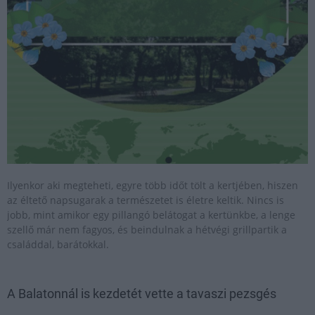
Ilyenkor aki megteheti, egyre több időt tölt a kertjében, hiszen
az éltető napsugarak a természetet is életre keltik. Nincs is
jobb, mint amikor egy pillangó belátogat a kertünkbe, a lenge
szellő már nem fagyos, és beindulnak a hétvégi grillpartik a
családdal, barátokkal.
A Balatonnál is kezdetét vette a tavaszi pezsgés