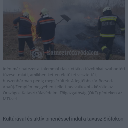
Idén már hatezer alkalommal riasztották a tűzoltókat szabadtéri
tűzeset miatt, amikben ketten életüket vesztették,
huszonhárman pedig megsérültek. A legtöbbször Borsod-
Abaúj-Zemplén megyében kellett beavatkozni - közölte az
Országos Katasztrófavédelmi Főigazgatóság (OKF) pénteken az
MTI-vel.
Kultúrával és aktív pihenéssel indul a tavasz Siófokon