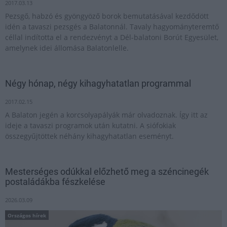
2017.03.13
Pezsgő, habzó és gyöngyöző borok bemutatásával kezdődött
idén a tavaszi pezsgés a Balatonnál. Tavaly hagyományteremtő
céllal indította el a rendezvényt a Dél-balatoni Borút Egyesület,
amelynek idei állomása Balatonlelle.
Négy hónap, négy kihagyhatatlan programmal
2017.02.15
A Balaton jegén a korcsolyapályák már olvadoznak. Így itt az
ideje a tavaszi programok után kutatni. A siófokiak
összegyűjtöttek néhány kihagyhatatlan eseményt.
Mesterséges odúkkal előzhető meg a széncinegék
postaládákba fészkelése
2026.03.09
Országos hírek