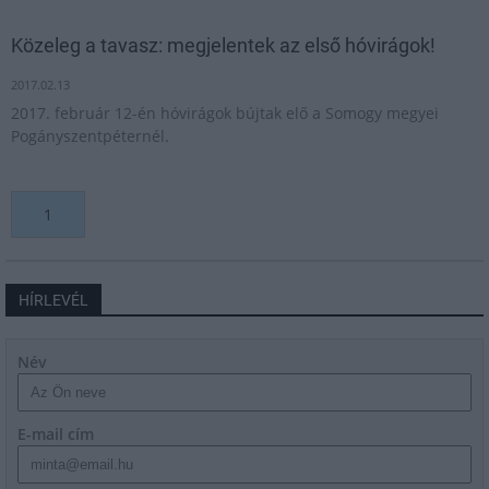
Közeleg a tavasz: megjelentek az első hóvirágok!
2017.02.13
2017. február 12-én hóvirágok bújtak elő a Somogy megyei
Pogányszentpéternél.
1
HÍRLEVÉL
Név
E-mail cím