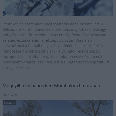
Pénteken és szombaton még többórás napsütés mellett 20
Celsius-fok körüli hőmérséklet várható, majd észak felől egy
hidegfront felhőzete vonul át az ország fölött, és elsősorban
keleten, északkeleten lehet zápor, zivatar. Vasárnap
visszatérnek a hajnali fagyok és a hőmérséklet csúcsértéke
mindössze 4-9 fok között alakul, a Dunától keletre zápor,
hózápor is kialakulhat. A szél szombaton és vasárnap erős,
helyenként viharos lesz - derül ki a HungaroMet Nonprofit Zrt.
előrejelzéséből.
Megnyílt a tulipános kert Mórahalom határában
2022.04.20
Aktuális