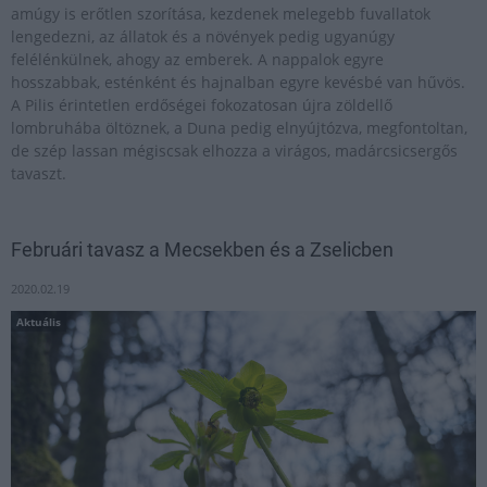
amúgy is erőtlen szorítása, kezdenek melegebb fuvallatok
lengedezni, az állatok és a növények pedig ugyanúgy
felélénkülnek, ahogy az emberek. A nappalok egyre
hosszabbak, esténként és hajnalban egyre kevésbé van hűvös.
A Pilis érintetlen erdőségei fokozatosan újra zöldellő
lombruhába öltöznek, a Duna pedig elnyújtózva, megfontoltan,
de szép lassan mégiscsak elhozza a virágos, madárcsicsergős
tavaszt.
Februári tavasz a Mecsekben és a Zselicben
2020.02.19
Aktuális