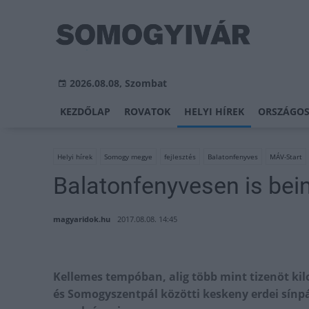
2026.08.08, Szombat
KEZDŐLAP
ROVATOK
HELYI HÍREK
ORSZÁGOS
Helyi hírek
Somogy megye
fejlesztés
Balatonfenyves
MÁV-Start
Balatonfenyvesen is bein
magyaridok.hu
2017.08.08. 14:45
Kellemes tempóban, alig több mint tizenöt ki
és Somogyszentpál közötti keskeny erdei sínp