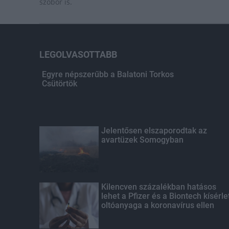
szobor is.
LEGOLVASOTTABB
Egyre népszerűbb a Balatoni Torkos
Csütörtök
Jelentősen elszaporodtak az
avartüzek Somogyban
Kilencven százalékban hatásos
lehet a Pfizer és a Biontech kísérle
oltóanyaga a koronavírus ellen