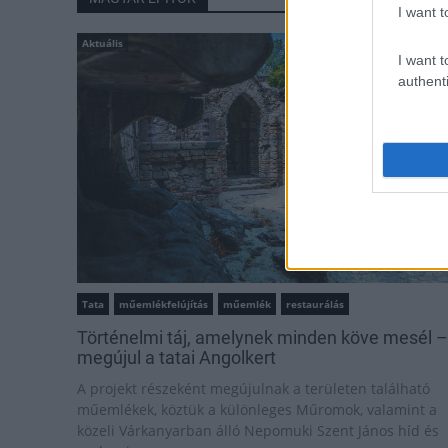
I want t
Aktuális
I want t
authenti
Tata
műemlékfelújítás
műemlék
restaurálás
Történelmi táj, amelynek minden köve mesél –
megújul a tatai Angolkert
A projekt részeként megújulnak a területen található
műemlékek, köztük a különleges Műromok, valamint a
közeli Várkanyarban álló Nepomuki Szent János híd és