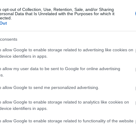
o opt-out of Collection, Use, Retention, Sale, and/or Sharing
ersonal Data that Is Unrelated with the Purposes for which it
lected.
Out
consents
Helyi hírek
o allow Google to enable storage related to advertising like cookies on
evice identifiers in apps.
o allow my user data to be sent to Google for online advertising
s.
to allow Google to send me personalized advertising.
ány - itatók
Amire többmillióan vártunk:
egítik a
szombattól másodfokúra
o allow Google to enable storage related to analytics like cookies on
 a somogyi
csökken a riasztás
evice identifiers in apps.
o allow Google to enable storage related to functionality of the website