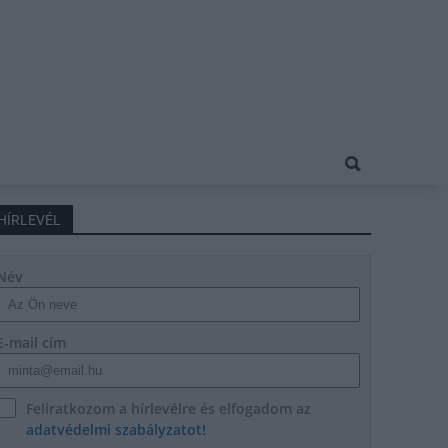
HÍRLEVÉL
Név
E-mail cím
Feliratkozom a hírlevélre és elfogadom az
adatvédelmi szabályzatot!