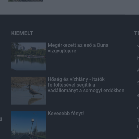
KIEMELT
T
Megérkezett az eső a Duna
vízgyűjtőjére
Hőség és vízhiány - itatók
feltöltésével segítik a
vadállományt a somogyi erdőkben
Kevesebb fényt!
ti