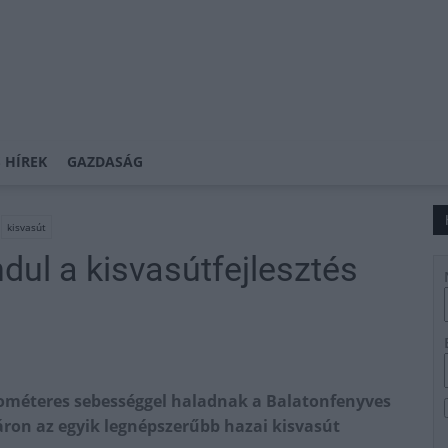
 HÍREK
GAZDASÁG
kisvasút
dul a kisvasútfejlesztés
lométeres sebességgel haladnak a Balatonfenyves
áron az egyik legnépszerűbb hazai kisvasút