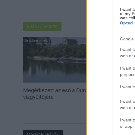
I want t
of my P
was col
Opted 
AJÁNLJUK MÉG
Google 
Országos hírek
Aktuális
I want t
web or d
I want t
purpose
I want 
Megérkezett az eső a Duna
Hőség és vízhi
vízgyűjtőjére
feltöltésével s
I want t
vadállományt
web or d
erdőkben
I want t
or app.
MAGYAR ÉPÍTŐK