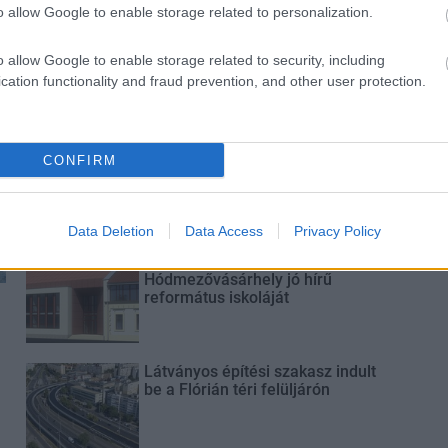
o allow Google to enable storage related to personalization.
M1 bővítés: már zajlik a teljesen új
Bicske Kelet csomópont építése
o allow Google to enable storage related to security, including
cation functionality and fraud prevention, and other user protection.
Új gyalogosátkelők és jelzőlámpás
CONFIRM
csomópont épül Angyalföldön
Data Deletion
Data Access
Privacy Policy
Másfélszeresére bővítik
Hódmezővásárhely jó hírű
református iskoláját
Látványos építési szakasz indult
be a Flórián téri felüljárón