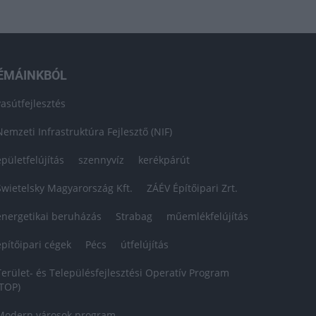
ÉMÁINKBÓL
vasútfejlesztés
Nemzeti Infrastruktúra Fejlesztő (NIF)
épületfelújítás
szennyvíz
kerékpárút
Swietelsky Magyarország Kft.
ZÁÉV Építőipari Zrt.
energetikai beruházás
Strabag
műemlékfelújítás
építőipari cégek
Pécs
útfelújítás
Terület- és Településfejlesztési Operatív Program
(TOP)
Modern városok program