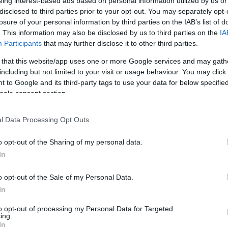
eing interest-based ads based on personal information utilized by us or
legesen turisztikai célú létesítmény.
disclosed to third parties prior to your opt-out. You may separately opt-
tesen tízmilliárdos fejlesztési támogatásáról döntött.
losure of your personal information by third parties on the IAB’s list of
l üzemeltetett kisvasutakra jut, a MÁV 1,4, a többi
. This information may also be disclosed by us to third parties on the
IA
Participants
that may further disclose it to other third parties.
 kap. A magyarországi keskeny nyomtávú vonalak
 2016-ban a 21 kisvasúton 1,38 millióan utaztak.
 that this website/app uses one or more Google services and may gath
including but not limited to your visit or usage behaviour. You may click 
gycenki Múzeumvasút, a lillafüredi, a gyöngyösi, a
 to Google and its third-party tags to use your data for below specifi
suzsi vasút újul meg központi költségvetési forrásból.
ogle consent section.
v készülhet a nagycenk–fertődi, a nyírvidék–sóstói, a
akaszának bővítésére, továbbá a bicske–felcsúti és az
l Data Processing Opt Outs
omogyban a mesztegnyői és a kaszói vasutat megyei
o opt-out of the Sharing of my personal data.
In
o opt-out of the Sale of my Personal Data.
In
MÁV-Start
kisvasút
to opt-out of processing my Personal Data for Targeted
ing.
In